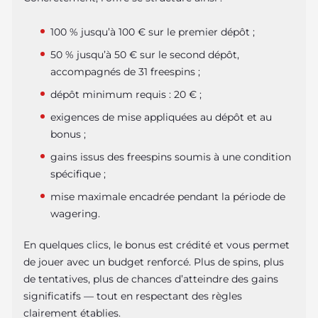
100 % jusqu’à 100 € sur le premier dépôt ;
50 % jusqu’à 50 € sur le second dépôt,
accompagnés de 31 freespins ;
dépôt minimum requis : 20 € ;
exigences de mise appliquées au dépôt et au
bonus ;
gains issus des freespins soumis à une condition
spécifique ;
mise maximale encadrée pendant la période de
wagering.
En quelques clics, le bonus est crédité et vous permet
de jouer avec un budget renforcé. Plus de spins, plus
de tentatives, plus de chances d’atteindre des gains
significatifs — tout en respectant des règles
clairement établies.