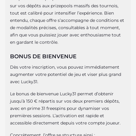
sur vos dépôts aux prizepools massifs des tournois,
tout est calibré pour intensifier l’expérience. Bien
entendu, chaque offre s’accompagne de conditions et
de modalités précises, consultables à tout moment,
afin que vous puissiez jouer avec enthousiasme tout
en gardant le contrôle.
BONUS DE BIENVENUE
Dès votre inscription, vous pouvez immédiatement
augmenter votre potentiel de jeu et viser plus grand
avec Lucky31.
Le bonus de bienvenue Lucky31 permet d’obtenir
jusqu’à 150 € répartis sur vos deux premiers dépôts,
avec en prime 31 freespins pour dynamiser vos
premières sessions. L’activation est rapide et
accessible directement depuis votre compte joueur.
Concrètement, l’offre se structure ainsi :