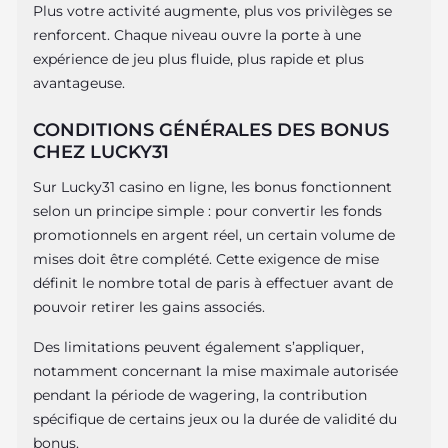
Plus votre activité augmente, plus vos privilèges se
renforcent. Chaque niveau ouvre la porte à une
expérience de jeu plus fluide, plus rapide et plus
avantageuse.
CONDITIONS GÉNÉRALES DES BONUS
CHEZ LUCKY31
Sur Lucky31 casino en ligne, les bonus fonctionnent
selon un principe simple : pour convertir les fonds
promotionnels en argent réel, un certain volume de
mises doit être complété. Cette exigence de mise
définit le nombre total de paris à effectuer avant de
pouvoir retirer les gains associés.
Des limitations peuvent également s’appliquer,
notamment concernant la mise maximale autorisée
pendant la période de wagering, la contribution
spécifique de certains jeux ou la durée de validité du
bonus.