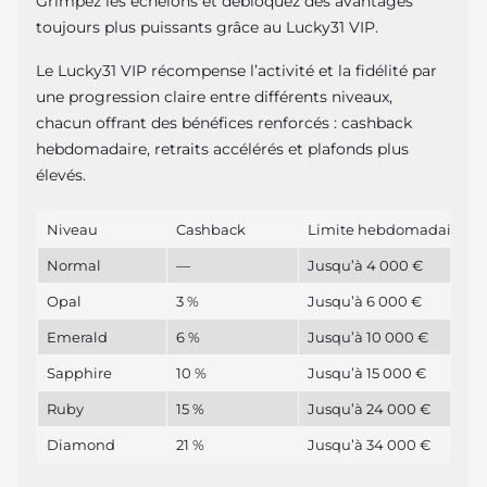
Grimpez les échelons et débloquez des avantages
toujours plus puissants grâce au Lucky31 VIP.
Le Lucky31 VIP récompense l’activité et la fidélité par
une progression claire entre différents niveaux,
chacun offrant des bénéfices renforcés : cashback
hebdomadaire, retraits accélérés et plafonds plus
élevés.
Niveau
Cashback
Limite hebdomadaire
Normal
—
Jusqu’à 4 000 €
Opal
3 %
Jusqu’à 6 000 €
Emerald
6 %
Jusqu’à 10 000 €
Sapphire
10 %
Jusqu’à 15 000 €
Ruby
15 %
Jusqu’à 24 000 €
Diamond
21 %
Jusqu’à 34 000 €