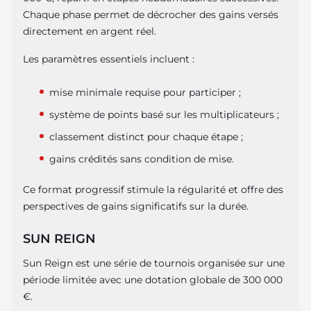
Chaque phase permet de décrocher des gains versés
directement en argent réel.
Les paramètres essentiels incluent :
mise minimale requise pour participer ;
système de points basé sur les multiplicateurs ;
classement distinct pour chaque étape ;
gains crédités sans condition de mise.
Ce format progressif stimule la régularité et offre des
perspectives de gains significatifs sur la durée.
SUN REIGN
Sun Reign est une série de tournois organisée sur une
période limitée avec une dotation globale de 300 000
€.